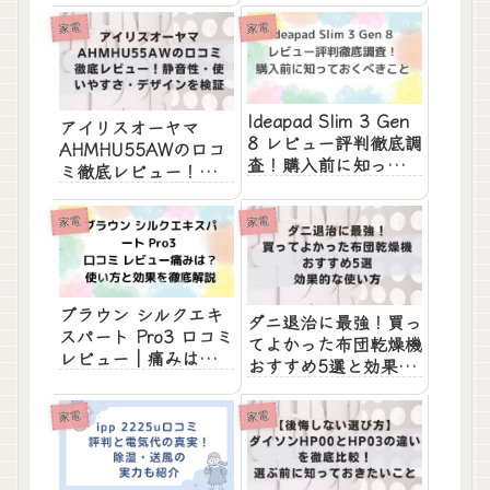
説
説
家電
家電
Ideapad Slim 3 Gen
アイリスオーヤマ
8 レビュー評判徹底調
AHMHU55AWの口コ
査！購入前に知ってお
ミ徹底レビュー！静音
くべきこと
性・使いやすさ・デザ
インを検証
家電
家電
ブラウン シルクエキ
ダニ退治に最強！買っ
スパート Pro3 口コミ
てよかった布団乾燥機
レビュー｜痛みは？使
おすすめ5選と効果的
い方と効果を徹底解説
な使い方
家電
家電