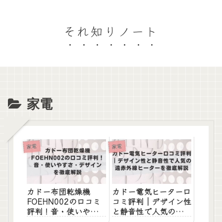
それ知りノート
家電
家電
家電
カドー布団乾燥機
カドー電気ヒーター口
FOEHN002の口コミ
コミ評判｜デザイン性
評判！音・使いやす
と静音性で人気の遠赤
さ・デザインを徹底解
外線ヒーターを徹底解