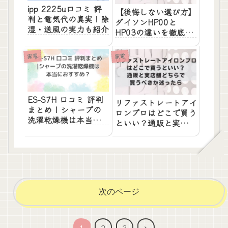
ipp 2225u口コミ 評
【後悔しない選び方】
判と電気代の真実！除
ダイソンHP00と
湿・送風の実力も紹介
HP03の違いを徹底比
較！選ぶ前に知ってお
きたいこと
家電
家電
ES-S7H 口コミ 評判
リファストレートアイ
まとめ | シャープの
ロンプロはどこで買う
洗濯乾燥機は本当にお
といい？通販と実店舗
すすめ？
どちらで買うべきか迷
ったら
次のページ
次